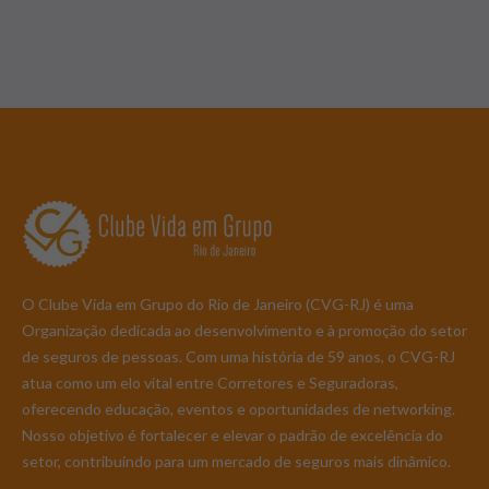
O Clube Vida em Grupo do Rio de Janeiro (CVG-RJ) é uma
Organização dedicada ao desenvolvimento e à promoção do setor
de seguros de pessoas. Com uma história de 59 anos, o CVG-RJ
atua como um elo vital entre Corretores e Seguradoras,
oferecendo educação, eventos e oportunidades de networking.
Nosso objetivo é fortalecer e elevar o padrão de excelência do
setor, contribuindo para um mercado de seguros mais dinâmico.