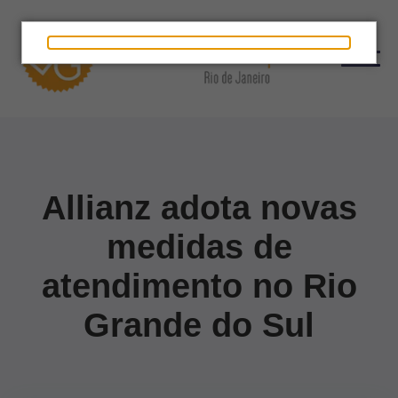
Allianz adota novas
medidas de
atendimento no Rio
Grande do Sul