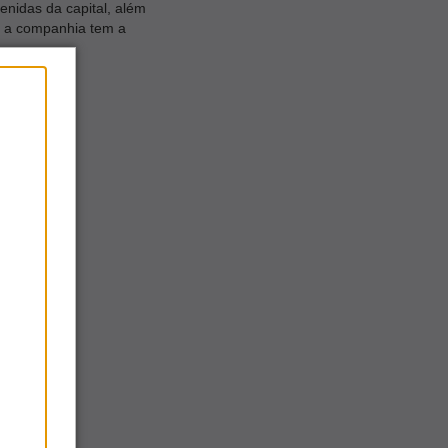
enidas da capital, além
 a companhia tem a