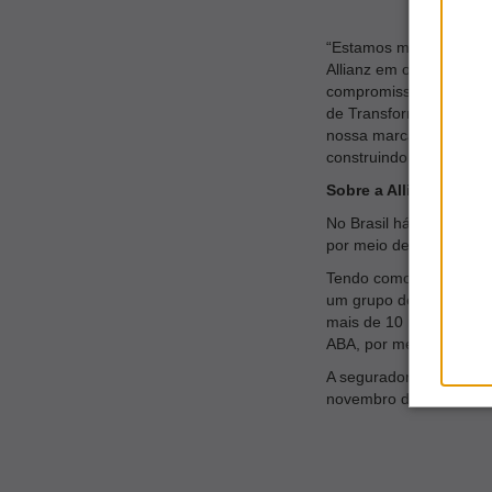
“Estamos muito orgulho
Allianz em oferecer um
compromisso de protege
de Transformação, Estra
nossa marca para as ru
construindo uma relaçã
Sobre a Allianz Segur
No Brasil há 120 anos, 
por meio de 56 filiais,
Tendo como premissa de
um grupo de funcionári
mais de 10 mil criança
ABA, por meio de ativid
A seguradora nomeia o 
novembro de 2014, já r