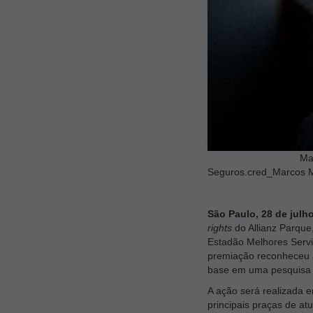
Maria Clara Ramos,
Seguros.cred_Marcos 
São Paulo, 28 de julh
rights
do Allianz Parque
Estadão Melhores Serviç
premiação reconheceu 
base em uma pesquisa q
A ação será realizada e
principais praças de a