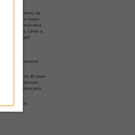
entes e o empenho da
co e reforça o nosso
s, diretora executiva
gica para nós. Levar a
radecer e seguir
 território nacional,
 o país.
ampo social, há 30 anos
ianz. Nesse período,
 foram atendidos pela
ão digital.
nauguração, em