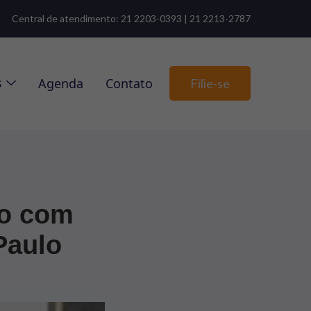
Central de atendimento: 21 2203-0393 | 21 2213-2787
s
Agenda
Contato
Filie-se
to com
Paulo