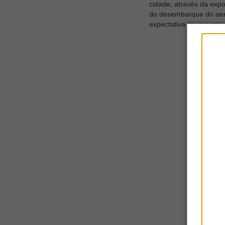
cidade, através da expo
do desembarque do aer
expectativa de impacta