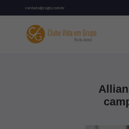
contato@cvgrj.com.br
Allia
camp