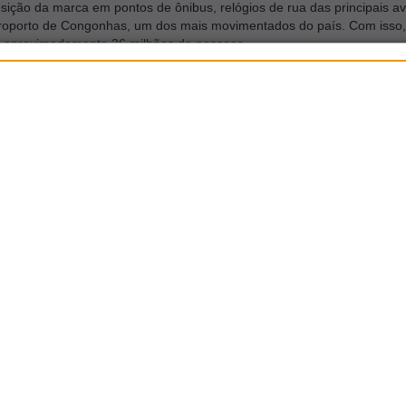
sição da marca em pontos de ônibus, relógios de rua das principais av
oporto de Congonhas, um dos mais movimentados do país. Com isso,
r aproximadamente 36 milhões de pessoas.