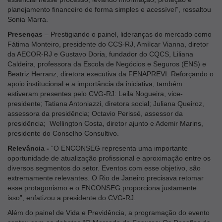
planejamento financeiro de forma simples e acessível”, ressaltou
Sonia Marra.
Presenças
– Prestigiando o painel, lideranças do mercado como
Fátima Monteiro, presidente do CCS-RJ, Amílcar Vianna, diretor
da AECOR-RJ e Gustavo Doria, fundador do CQCS, Liliana
Caldeira, professora da Escola de Negócios e Seguros (ENS) e
Beatriz Herranz, diretora executiva da FENAPREVI. Reforçando o
apoio institucional e a importância da iniciativa, também
estiveram presentes pelo CVG-RJ: Leila Nogueira, vice-
presidente; Tatiana Antoniazzi, diretora social; Juliana Queiroz,
assessora da presidência; Octavio Perissé, assessor da
presidência; Wellington Costa, diretor ajunto e Ademir Marins,
presidente do Conselho Consultivo.
Relevância -
“O ENCONSEG representa uma importante
oportunidade de atualização profissional e aproximação entre os
diversos segmentos do setor. Eventos com esse objetivo, são
extremamente relevantes. O Rio de Janeiro precisava retomar
esse protagonismo e o ENCONSEG proporciona justamente
isso”, enfatizou a presidente do CVG-RJ.
Além do painel de Vida e Previdência, a programação do evento