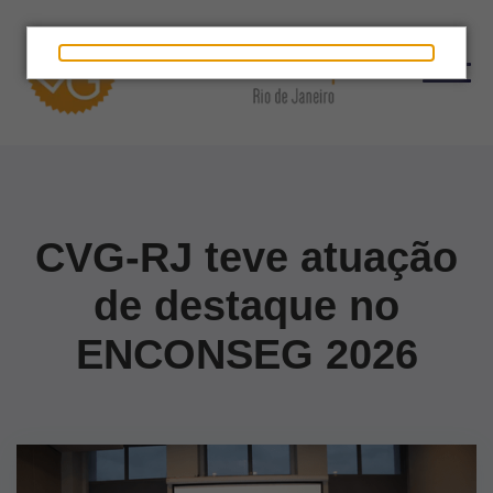
CVG-RJ teve atuação
de destaque no
ENCONSEG 2026