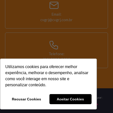
Email:
cvgrj@cvgrj.com.br
Telefone:
(21) 2203-0393
Utilizamos cookies para oferecer melhor
experiência, melhorar o desempenho, analisar
como você interage em nosso site e
personalizar conteúdo.
Copyright @ 2024 - Clube Vida em
Desenvolvido por:
Recusar Cookies
Aceitar Cookies
Grupo Rio de Janeiro - CVG-RJ