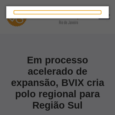
Em processo
acelerado de
expansão, BVIX cria
polo regional para
Região Sul