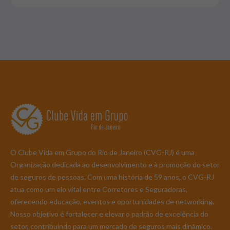
O Clube Vida em Grupo do Rio de Janeiro (CVG-RJ) é uma
Organização dedicada ao desenvolvimento e à promoção do setor
de seguros de pessoas. Com uma história de 59 anos, o CVG-RJ
atua como um elo vital entre Corretores e Seguradoras,
oferecendo educação, eventos e oportunidades de networking.
Nosso objetivo é fortalecer e elevar o padrão de excelência do
setor, contribuindo para um mercado de seguros mais dinâmico.