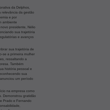
orativa da Delphos,
 relevância da gestão
demia e por
um ambiente
novo presidente, Nélio
nciando sua trajetória
egulatórias e avanços
rar sua trajetória de
o-se a primeira mulher
res, ressaltando a
empresa. Também
a história pessoal e
 reconhecendo sua
 anunciou um período
 início na empresa como
os. Demonstrou gratidão
ete Prado e Fernando
nsabilidade,