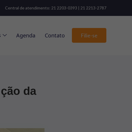
Central de atendimento: 21 2203-0393 | 21 2213-2787
s
Agenda
Contato
Filie-se
ição da