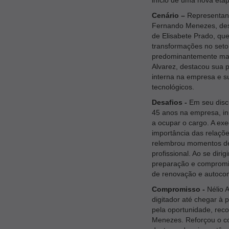
Cenário –
Representand
Fernando Menezes, dest
de Elisabete Prado, qu
transformações no seto
predominantemente masc
Alvarez, destacou sua 
interna na empresa e s
tecnológicos.
Desafios -
Em seu discu
45 anos na empresa, ini
a ocupar o cargo. A exec
importância das relaçõ
relembrou momentos des
profissional. Ao se dir
preparação e compromis
de renovação e autocon
Compromisso -
Nélio 
digitador até chegar à
pela oportunidade, rec
Menezes. Reforçou o c