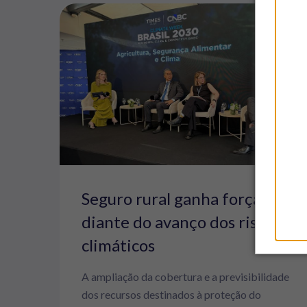
Seguro rural ganha força
diante do avanço dos riscos
climáticos
A ampliação da cobertura e a previsibilidade
dos recursos destinados à proteção do