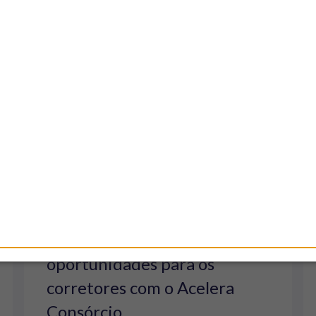
Porto Bank transforma
agosto em um mês de
oportunidades para os
corretores com o Acelera
Consórcio