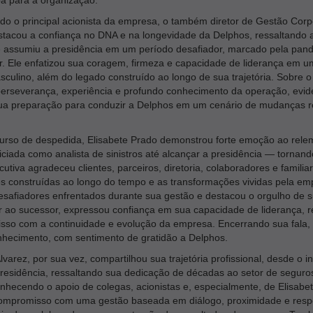
o o principal acionista da empresa, o também diretor de Gestão Corp
acou a confiança no DNA e na longevidade da Delphos, ressaltando a
e assumiu a presidência em um período desafiador, marcado pela pan
r. Ele enfatizou sua coragem, firmeza e capacidade de liderança em 
ulino, além do legado construído ao longo de sua trajetória. Sobre o 
perseverança, experiência e profundo conhecimento da operação, evide
ua preparação para conduzir a Delphos em um cenário de mudanças r
rso de despedida, Elisabete Prado demonstrou forte emoção ao relemb
ciada como analista de sinistros até alcançar a presidência — tornand
utiva agradeceu clientes, parceiros, diretoria, colaboradores e familia
es construídas ao longo do tempo e as transformações vividas pela 
afiadores enfrentados durante sua gestão e destacou o orgulho de su
igir ao sucessor, expressou confiança em sua capacidade de liderança,
so com a continuidade e evolução da empresa. Encerrando sua fala,
hecimento, com sentimento de gratidão a Delphos.
Alvarez, por sua vez, compartilhou sua trajetória profissional, desde o
 presidência, ressaltando sua dedicação de décadas ao setor de segur
onhecendo o apoio de colegas, acionistas e, especialmente, de Elisab
ompromisso com uma gestão baseada em diálogo, proximidade e respo