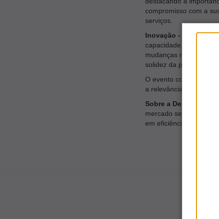
destacando a importânc
compromisso com a sust
serviços.
Inovação -
Diretores d
capacidade do novo pre
mudanças regulatórias, 
solidez da parceria com 
O evento contou ainda 
a relevância do moment
Sobre a Delphos |
A D
mercado segurador bras
em eficiência operacion