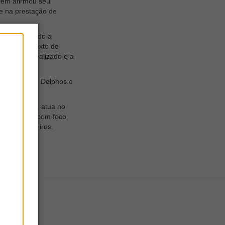
bém afirmou seu
e na prestação de
a, ressaltando a
nte no contexto de
 trabalho realizado e a
prestígio da Delphos e
ará 59 anos, atua no
seguradoras, com foco
ntes e parceiros.