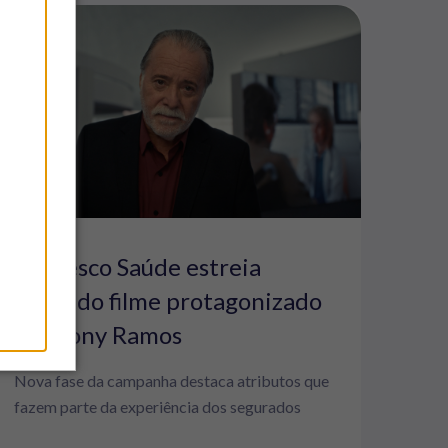
Bradesco Saúde estreia
segundo filme protagonizado
por Tony Ramos
Nova fase da campanha destaca atributos que
fazem parte da experiência dos segurados