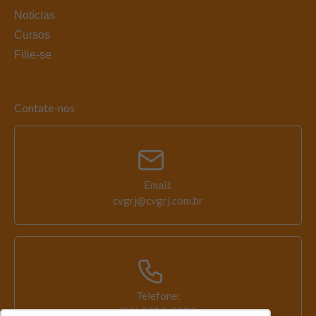
Notícias
Cursos
Filie-se
Contate-nos
Email:
cvgrj@cvgrj.com.br
Telefone:
(21) 2203-0393