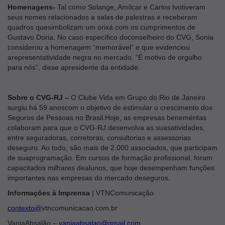
Homenagens-
Tal como Solange, Amílcar e Carlos Ivotiveram
seus nomes relacionados a salas de palestras e receberam
quadros quesimbolizam um orixá com os cumprimentos de
Gustavo Doria. No caso específico doconselheiro do CVG, Sonia
considerou a homenagem “memorável” e que evidenciou
arepresentatividade negra no mercado. “É motivo de orgulho
para nós”, disse apresidente da entidade.
Sobre o CVG-RJ –
O Clube Vida em Grupo do Rio de Janeiro
surgiu há 59 anoscom o objetivo de estimular o crescimento dos
Seguros de Pessoas no Brasil.Hoje, as empresas beneméritas
colaboram para que o CVG-RJ desenvolva as suasatividades,
entre seguradoras, corretoras, consultorias e assessorias
deseguro. Ao todo, são mais de 2.000 associados, que participam
de suaprogramação. Em cursos de formação profissional, foram
capacitados milhares dealunos, que hoje desempenham funções
importantes nas empresas do mercado deseguros.
Informações à Imprensa
| VTNComunicação
contexto@
​vtncomunicacao.com.br
VaniaAbsalão –
vaniaabsalao@gmail.com