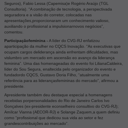
Seguros), Fabio Lessa (Capemisa)e Rogério Araújo (TGL
Consultoria). “A combinação de tecnologia, a perspectivada
seguradora e a visão do corretor, colocadas nas
apresentações,proporcionaram um conhecimento valioso,
auxiliando o profissional a impulsionarnovos negócios”,
comentou.
Participaçãofeminina -
A líder do CVG-RJ enfatizou
aparticipação da mulher no CQCS Inovação. “As executivas que
ocupam cargos deliderança ainda enfrentam dificuldades, mas
vislumbro um mercado em ascensão eo avanço da liderança
feminina”. Uma das homenageadas do evento foi LilianaCaldeira,
líder do Sou Segura, enaltecida pelo organizador do evento e
fundadordo CQCS, Gustavo Doria Filho, “atualmente uma
referência para as liderançasfemininas do mercado”, afirmou a
presidente.
Apresidente também deu destaque especial a homenagens
recebidas porpersonalidades do Rio de Janeiro Carlos Ivo
Gonçalves (ex-presidente econselheiro consultivo do CVG-RJ);
Amílcar Vianna (AECOR-RJ) e Solange Zaquem,a quem definiu
como “profissional que dedicou sua vida ao setor e fez
grandescontribuições ao mercado”.