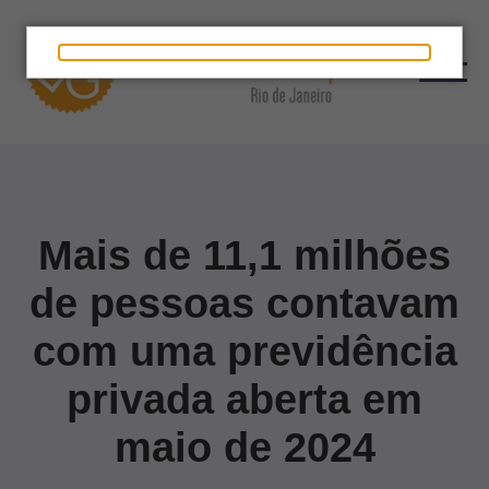
Mais de 11,1 milhões
de pessoas contavam
com uma previdência
privada aberta em
maio de 2024